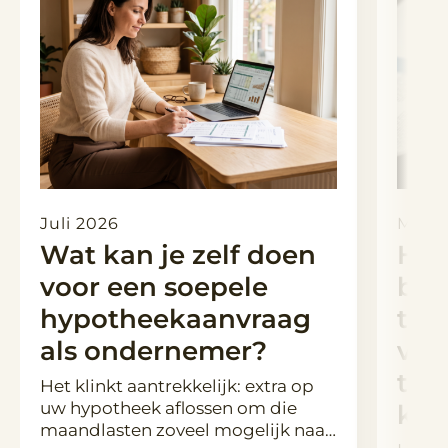
Juli 2026
Maart
Wat kan je zelf doen
Hyp
voor een soepele
ber
hypotheekaanvraag
toe
als ondernemer?
ver
tus
Het klinkt aantrekkelijk: extra op
uw hypotheek aflossen om die
kop
maandlasten zoveel mogelijk naar