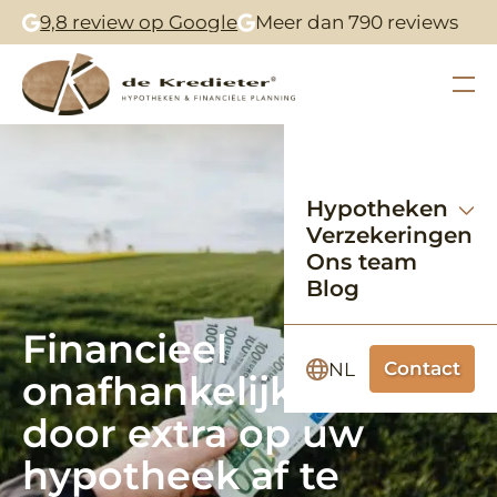
9,8 review op Google
Meer dan 790 reviews
Hypotheken
Verzekeringen
Ons team
Blog
Financieel
Contact
NL
onafhankelijk worden
door extra op uw
hypotheek af te