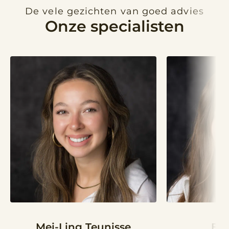
De vele gezichten van goed advies
Onze specialisten
Mei-Ling Teunisse
Bri