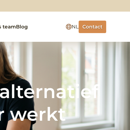
Contact
s team
Blog
NL
alternatief
r werkt