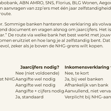
abobank, ABN AMRO, SNS, Florius, BLG Wonen, Aegon
 aanvragen van zzp’ers met één jaar zelfstandigheid
route.
ger. Sommige banken hanteren de verklaring als volw
nd document en vragen alsnog om jaarcijfers. Het i
laar.” De route via welke bank het best werkt met jou
omen eruitziet en hoe lang je al zelfstandig bent. Dat
vol, zeker als je boven de NHG-grens wilt kopen.
Jaarcijfers nodig?
Inkomensverklaring 
Nee (niet voldoende)
Nee, te kort
met NHG
Aangifte wel nodig
Ja, bij veel banken
Aangifte wel nodig
Afhankelijk van bank
Aangifte + cijfers nodig
Aanvullend, niet ver
Ja, standaard
Verplicht bij NHG-aa