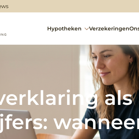
ews
Hypotheken
Verzekeringen
On
rklaring als 
ijfers: wannee