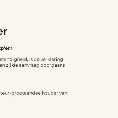
er
p’er?
tandigheid, is de verklaring
ren zij de aanvraag doorgaans
ecteur-grootaandeelhouder van