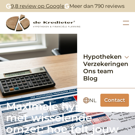
9,8 review op Google
Meer dan 790 reviews
Hypotheken
Verzekeringen
Ons team
Blog
Contact
NL
Maximale hypotheek
met wisselende
omzet: hoe telt jouw