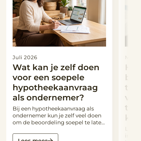
Juli 2026
Maart
Wat kan je zelf doen
Hyp
voor een soepele
ber
hypotheekaanvraag
toe
als ondernemer?
ver
tus
Bij een hypotheekaanvraag als
ondernemer kun je zelf veel doen
kop
om de beoordeling soepel te laten
Laat 
verlopen: zorg voor een compleet
in de 
dossier met actuele cijfers, een
Lees meer