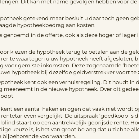
lengen. Dit kan met name gevolgen hebben voor de
hypotheek getekend maar besluit u daar toch geen g
vraagde hypotheekbedrag aan kosten.
als genoemd in de offerte, ook als deze hoger of lager
oor kiezen de hypotheek terug te betalen aan de geld
de rente waartegen u uw hypotheek heeft afgesloten, 
g voor gemiste inkomsten. Deze zogenaamde ‘boete b
ieuwe hypotheek bij dezelfde geldverstrekker voort te 
otheek kent ook een verhuisregeling. Dit houdt in da
 meeneemt in de nieuwe hypotheek. Over dit gedeelt
loopt.
kent een aantal haken en ogen dat vaak niet wordt
 rentetarieven vergelijkt. De uitspraak ‘goedkoop is
blind staart op een aantrekkelijk geprijsde rente. 
dige keuze is, is het van groot belang dat u zich te al
 de bijbehorende voorwaarden.