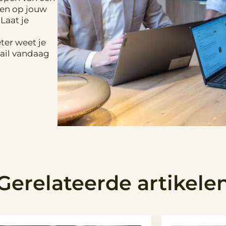
den op jouw
Laat je
ter weet je
mail vandaag
Gerelateerde artikele