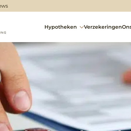
ews
Hypotheken
Verzekeringen
On