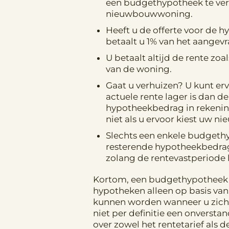
een budgethypotheek te ver
nieuwbouwwoning.
Heeft u de offerte voor de 
betaalt u 1% van het aange
U betaalt altijd de rente zo
van de woning.
Gaat u verhuizen? U kunt erv
actuele rente lager is dan 
hypotheekbedrag in rekenin
niet als u ervoor kiest uw n
Slechts een enkele budgethyp
resterende hypotheekbedrag
zolang de rentevastperiode 
Kortom, een budgethypotheek 
hypotheken alleen op basis van
kunnen worden wanneer u zich 
niet per definitie een onverstan
over zowel het rentetarief als