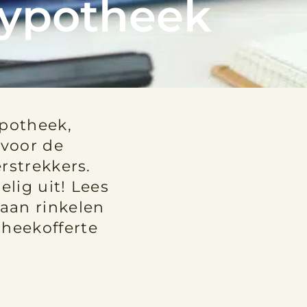
hypotheek
potheek,
voor de
rstrekkers.
elig uit! Lees
gaan rinkelen
heekofferte