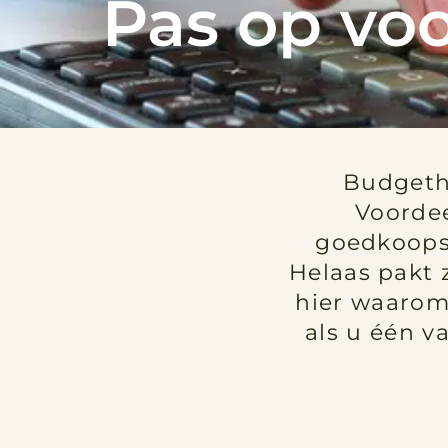
Pas op vo
Budgeth
Voorde
goedkoopst
Helaas pakt z
hier waarom 
als u één 