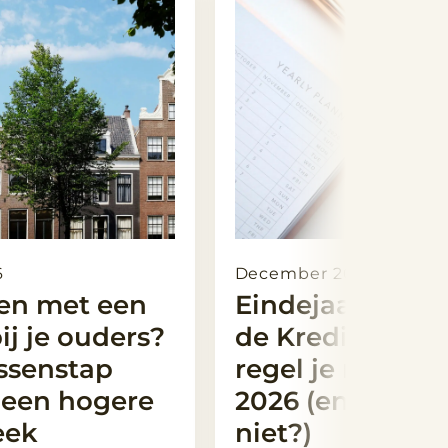
6
December 2025
en met een
Eindejaarstips 
ij je ouders?
de Kredieter: w
ssenstap
regel je nog vó
e een hogere
2026 (en wat lie
eek
niet?)