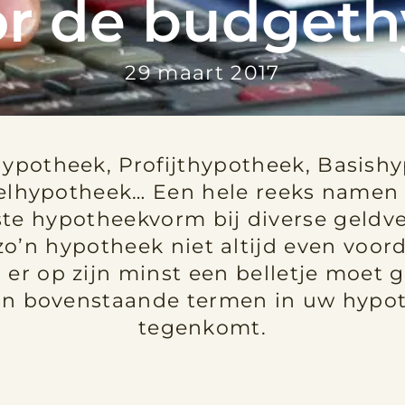
or de budget
29 maart 2017
ypotheek, Profijthypotheek, Basishy
elhypotheek… Een hele reeks namen 
e hypotheekvorm bij diverse geldve
o’n hypotheek niet altijd even voord
er op zijn minst een belletje moet 
van bovenstaande termen in uw hypot
tegenkomt.