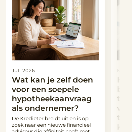
Juli 2026
Maart
Wat kan je zelf doen
Hyp
voor een soepele
ber
hypotheekaanvraag
toe
als ondernemer?
ver
tus
De Kredieter breidt uit en is op
zoek naar een nieuwe financieel
kop
adviseur die affiniteit heeft met