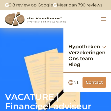
9,8 review op Google
Meer dan 790 reviews
Hypotheken
Verzekeringen
Ons team
Blog
Contact
NL
VACATURE |
Financieel adviseur