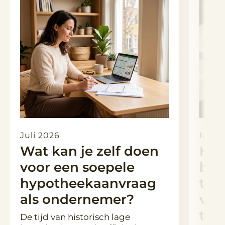
Juli 2026
Maart
Wat kan je zelf doen
Hyp
voor een soepele
ber
hypotheekaanvraag
toe
als ondernemer?
ver
tus
De tijd van historisch lage