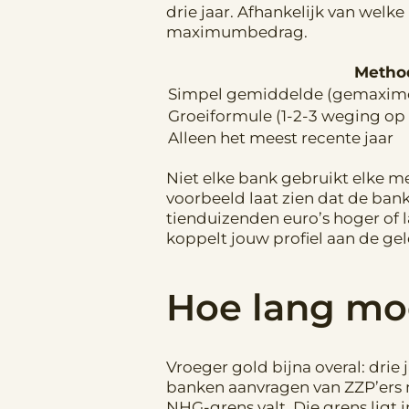
drie jaar. Afhankelijk van welk
maximumbedrag.
Metho
Simpel gemiddelde (gemaximee
Groeiformule (1-2-3 weging op 
Alleen het meest recente jaar
Niet elke bank gebruikt elke m
voorbeeld laat zien dat de ban
tienduizenden euro’s hoger of l
koppelt jouw profiel aan de ge
Hoe lang moe
Vroeger gold bijna overal: drie
banken aanvragen van ZZP’ers 
NHG-grens valt. Die grens ligt