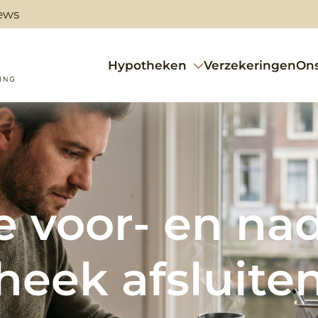
ews
Hypotheken
Verzekeringen
On
e voor- en na
eek afsluiten