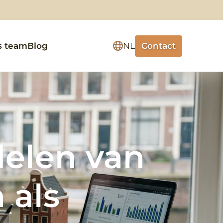
Contact
s team
Blog
NL
delen van
 als