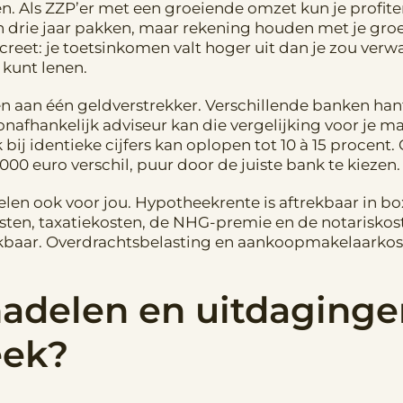
en. Als ZZP’er met een groeiende omzet kun je profit
rie jaar pakken, maar rekening houden met je groei
reet: je toetsinkomen valt hoger uit dan je zou verw
kunt lenen.
 aan één geldverstrekker. Verschillende banken han
fhankelijk adviseur kan die vergelijking voor je make
bij identieke cijfers kan oplopen tot 10 à 15 procen
5.000 euro verschil, puur door de juiste bank te kiezen.
delen ook voor jou. Hypotheekrente is aftrekbaar in b
osten, taxatiekosten, de NHG-premie en de notariskos
rekbaar. Overdrachtsbelasting en aankoopmakelaarkoste
nadelen en uitdaginge
eek?