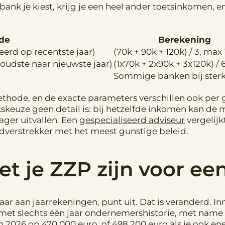
e bank je kiest, krijg je een heel ander toetsinkomen,
de
Berekening
rd op recentste jaar)
(70k + 90k + 120k) / 3, max
oudste naar nieuwste jaar)
(1x70k + 2x90k + 3x120k) / 
Sommige banken bij sterk
ethode, en de exacte parameters verschillen ook per 
kskeuze geen detail is: bij hetzelfde inkomen kan d
ager uitvallen. Een
gespecialiseerd adviseur
vergelijk
ldverstrekker met het meest gunstige beleid.
t je ZZP zijn voor e
 jaar aan jaarrekeningen, punt uit. Dat is veranderd.
met slechts één jaar ondernemershistorie, met name
 in 2026 op 470.000 euro, of 498.200 euro als je ook