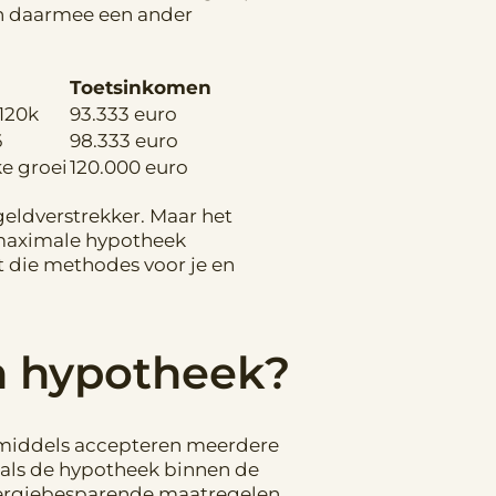
 en daarmee een ander
Toetsinkomen
 120k
93.333 euro
6
98.333 euro
e groei
120.000 euro
geldverstrekker. Maar het
e maximale hypotheek
t die methodes voor je en
en hypotheek?
 Inmiddels accepteren meerdere
 als de hypotheek binnen de
 energiebesparende maatregelen