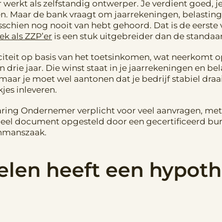
zier werkt als zelfstandig ontwerper. Je verdient goed
pen. Maar de bank vraagt om jaarrekeningen, belastin
schien nog nooit van hebt gehoord. Dat is de eerste 
k als ZZP’er
is een stuk uitgebreider dan de standa
teit op basis van het toetsinkomen, wat neerkomt o
rie jaar. Die winst staat in je jaarrekeningen en bel
, maar je moet wel aantonen dat je bedrijf stabiel draa
jes inleveren.
aring Ondernemer verplicht voor veel aanvragen, me
ficieel document opgesteld door een gecertificeerd bu
enmanszaak.
len heeft een hypoth