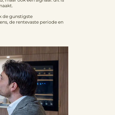
d, maar ook een signaal: dit is
maakt.
nk de gunstigste
ns, de rentevaste periode en